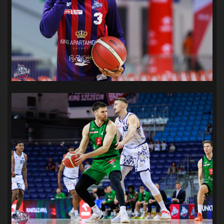
SANDRA SPA POGOŃ SZCZECIN
(100)
SIEDLECKA
(63)
SPARING
(110)
SPR POGOŃ SZCZECIN
(72)
SPÓJNIA STARGARD
(35)
STOCZNIA SZCZECIN
(40)
SUPERLIGA KOBIET
(58)
SUPERLIGA MĘŻCZYZN
(92)
TAURON LIGA KOBIET
(106)
TENIS
(26)
TREFL SOPOT
(26)
WYGRANA
(43)
ZAGŁĘBIE LUBIN
(36)
ŚLĄSK WROCŁAW
(29)
ŚWIT SKOLWIN
(111)
STAT4U