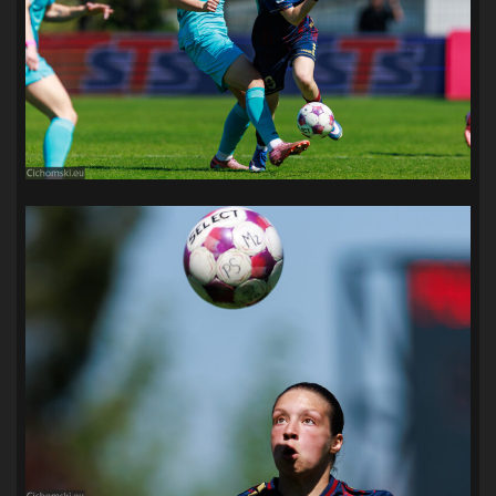
SANDRA SPA POGOŃ SZCZECIN
(100)
SIEDLECKA
(63)
SPARING
(110)
SPR POGOŃ SZCZECIN
(72)
SPÓJNIA STARGARD
(35)
STOCZNIA SZCZECIN
(40)
SUPERLIGA KOBIET
(58)
SUPERLIGA MĘŻCZYZN
(92)
TAURON LIGA KOBIET
(106)
TENIS
(26)
TREFL SOPOT
(26)
WYGRANA
(43)
ZAGŁĘBIE LUBIN
(36)
ŚLĄSK WROCŁAW
(29)
ŚWIT SKOLWIN
(111)
STAT4U