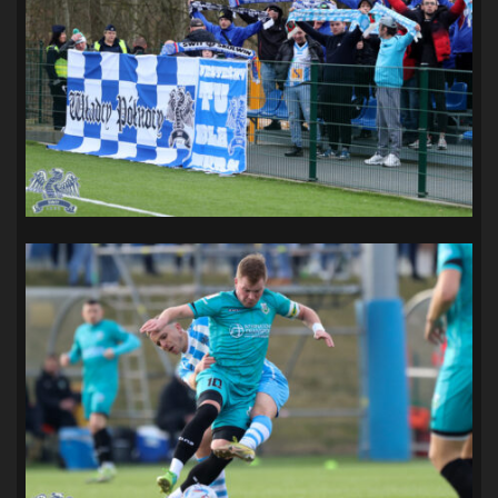
SANDRA SPA POGOŃ SZCZECIN
(100)
SIEDLECKA
(63)
SPARING
(110)
SPR POGOŃ SZCZECIN
(72)
SPÓJNIA STARGARD
(35)
STOCZNIA SZCZECIN
(40)
SUPERLIGA KOBIET
(58)
SUPERLIGA MĘŻCZYZN
(92)
TAURON LIGA KOBIET
(106)
TENIS
(26)
TREFL SOPOT
(26)
WYGRANA
(43)
ZAGŁĘBIE LUBIN
(36)
ŚLĄSK WROCŁAW
(29)
ŚWIT SKOLWIN
(111)
STAT4U