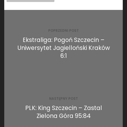
Nawigacja
wpisu
POPRZEDNI POST
Ekstraliga: Pogoń Szczecin –
Uniwersytet Jagielloński Kraków
6:1
NASTĘPNY POST
PLK: King Szczecin – Zastal
Zielona Góra 95:84