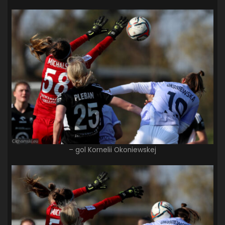
– gol Kornelii Okoniewskej