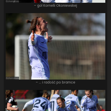
– gol Kornelii Okoniewskej
– … i radość po bramce