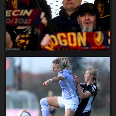
SANDRA SPA POGOŃ SZCZECIN
(100)
SIEDLECKA
(63)
SPARING
(110)
SPR POGOŃ SZCZECIN
(72)
SPÓJNIA STARGARD
(35)
STOCZNIA SZCZECIN
(40)
SUPERLIGA KOBIET
(58)
SUPERLIGA MĘŻCZYZN
(92)
TAURON LIGA KOBIET
(106)
TENIS
(26)
TREFL SOPOT
(26)
WYGRANA
(43)
ZAGŁĘBIE LUBIN
(36)
ŚLĄSK WROCŁAW
(29)
ŚWIT SKOLWIN
(111)
STAT4U