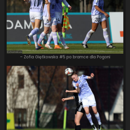
– Zofia Giętkowska #5 po bramce dla Pogoni