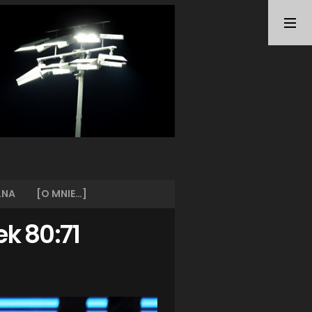
TAGI
ARKA GDYNIA
(21)
BUNDESLIGA
(21)
BŁĘKITNI STARGARD
(42)
CENTRALNA LIGA JUNIORÓW
(26)
DEUTSCHE FUSSBALLVEREINE
(58)
EKSTRAKLASA
(224)
EKSTRALIGA KOBIET
(47)
GRAFFITI
(28)
III LIGA
(227)
II LIGA
(42)
LNA
[O MNIE…]
I LIGA KOBIET
(27)
JUNIORZY
(29)
ek 80:71
KING WILKI MORSKIE SZCZECIN
(210)
KP CHEMIK II POLICE
(31)
KP CHEMIK POLICE (PIŁKA NOŻNA)
(224)
LECH POZNAŃ
(25)
LEGIA WARSZAWA
(35)