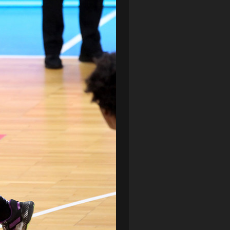
LOTTO CHEMIK POLICE
(188)
NIEMCY (DEUTSCHLAND)
(27)
OKRĘGÓWKA
(21)
ORLEN BASKET LIGA
(198)
PEKAO SZCZECIN OPEN
(25)
PLUSLIGA
(38)
POGOŃ II SZCZECIN
(74)
POGOŃ SZCZECIN
(326)
POGOŃ SZCZECIN (KOBIETY)
(45)
PORAŻKA
(41)
PUCHAR POLSKI
(56)
REMIS
(27)
REZERWY
(32)
SANDRA SPA POGOŃ SZCZECIN
(100)
SIEDLECKA
(63)
SPARING
(110)
SPR POGOŃ SZCZECIN
(72)
SPÓJNIA STARGARD
(35)
STOCZNIA SZCZECIN
(40)
SUPERLIGA KOBIET
(58)
SUPERLIGA MĘŻCZYZN
(92)
TAURON LIGA KOBIET
(106)
TENIS
(26)
TREFL SOPOT
(26)
WYGRANA
(43)