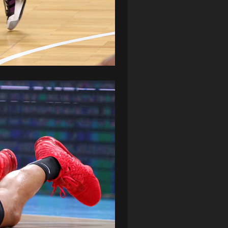
ZAGŁĘBIE LUBIN
(36)
ŚLĄSK WROCŁAW
(29)
ŚWIT SKOLWIN
(111)
STAT4U