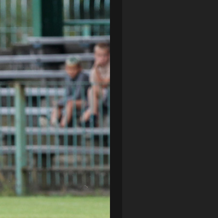
LOTTO CHEMIK POLICE
(188)
NIEMCY (DEUTSCHLAND)
(27)
OKRĘGÓWKA
(21)
ORLEN BASKET LIGA
(198)
PEKAO SZCZECIN OPEN
(25)
PLUSLIGA
(38)
POGOŃ II SZCZECIN
(74)
POGOŃ SZCZECIN
(326)
POGOŃ SZCZECIN (KOBIETY)
(46)
PORAŻKA
(41)
PUCHAR POLSKI
(56)
REMIS
(27)
REZERWY
(32)
SANDRA SPA POGOŃ SZCZECIN
(100)
SIEDLECKA
(63)
SPARING
(110)
SPR POGOŃ SZCZECIN
(72)
SPÓJNIA STARGARD
(35)
STOCZNIA SZCZECIN
(40)
SUPERLIGA KOBIET
(58)
SUPERLIGA MĘŻCZYZN
(92)
TAURON LIGA KOBIET
(106)
TENIS
(26)
TREFL SOPOT
(26)
WYGRANA
(43)