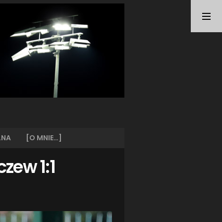
TAGI
ARKA GDYNIA
(21)
BUNDESLIGA
(21)
BŁĘKITNI STARGARD
(42)
CENTRALNA LIGA JUNIORÓW
(26)
DEUTSCHE FUSSBALLVEREINE
(58)
EKSTRAKLASA
(224)
EKSTRALIGA KOBIET
(48)
GRAFFITI
(28)
III LIGA
(227)
II LIGA
(42)
LNA
[O MNIE…]
I LIGA KOBIET
(27)
JUNIORZY
(29)
czew 1:1
KING WILKI MORSKIE SZCZECIN
(210)
KP CHEMIK II POLICE
(31)
KP CHEMIK POLICE (PIŁKA NOŻNA)
(224)
LECH POZNAŃ
(25)
LEGIA WARSZAWA
(35)