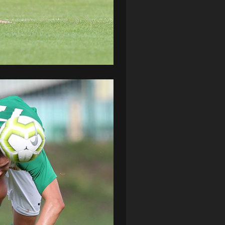
ZAGŁĘBIE LUBIN
(36)
ŚLĄSK WROCŁAW
(29)
ŚWIT SKOLWIN
(111)
STAT4U