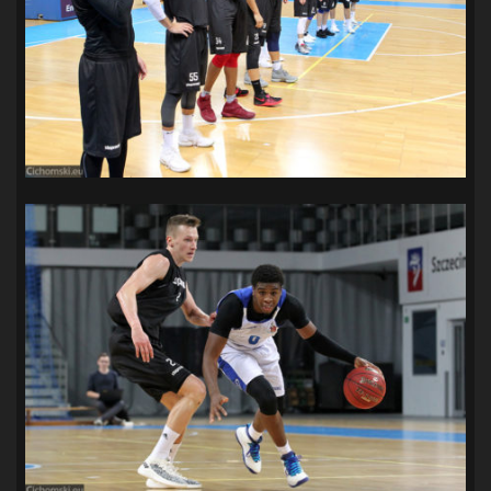
SANDRA SPA POGOŃ SZCZECIN
(100)
SIEDLECKA
(63)
SPARING
(110)
SPR POGOŃ SZCZECIN
(72)
SPÓJNIA STARGARD
(35)
STOCZNIA SZCZECIN
(40)
SUPERLIGA KOBIET
(58)
SUPERLIGA MĘŻCZYZN
(92)
TAURON LIGA KOBIET
(106)
TENIS
(26)
TREFL SOPOT
(26)
WYGRANA
(43)
ZAGŁĘBIE LUBIN
(36)
ŚLĄSK WROCŁAW
(29)
ŚWIT SKOLWIN
(111)
STAT4U