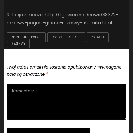
Relacja z meczu:
http://ligowiec.net/news/33372-
rezerwy-pogoni-groma-rezerwy-chemika.html
KP CHEMIK II POLICE
POGOŃ II SZCZECIN
PORAŻKA
REZERWY
Dodaj komentarz
Twój adres email nie zostanie opublikowany.
Wymagane
pola są oznaczone
*