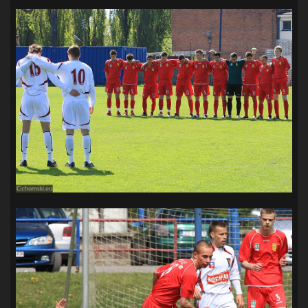
SANDRA SPA POGOŃ SZCZECIN
(100)
SIEDLECKA
(63)
SPARING
(110)
SPR POGOŃ SZCZECIN
(72)
SPÓJNIA STARGARD
(35)
STOCZNIA SZCZECIN
(40)
SUPERLIGA KOBIET
(58)
SUPERLIGA MĘŻCZYZN
(92)
TAURON LIGA KOBIET
(106)
TENIS
(26)
TREFL SOPOT
(26)
WYGRANA
(43)
ZAGŁĘBIE LUBIN
(36)
ŚLĄSK WROCŁAW
(29)
ŚWIT SKOLWIN
(111)
STAT4U