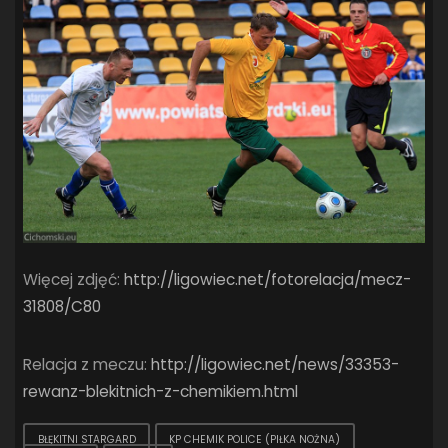
Więcej zdjęć:
http://ligowiec.net/fotorelacja/mecz-
31808/C80
Relacja z meczu:
http://ligowiec.net/news/33353-
rewanz-blekitnich-z-chemikiem.html
BŁĘKITNI STARGARD
KP CHEMIK POLICE (PIŁKA NOŻNA)