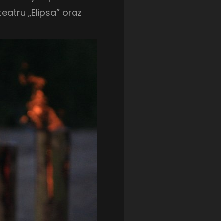
LOTTO CHEMIK POLICE
(188)
eatru „Elipsa” oraz
NIEMCY (DEUTSCHLAND)
(27)
OKRĘGÓWKA
(21)
ORLEN BASKET LIGA
(198)
PEKAO SZCZECIN OPEN
(25)
PLUSLIGA
(38)
POGOŃ II SZCZECIN
(74)
POGOŃ SZCZECIN
(327)
POGOŃ SZCZECIN (KOBIETY)
(46)
PORAŻKA
(41)
PUCHAR POLSKI
(56)
REMIS
(27)
REZERWY
(32)
SANDRA SPA POGOŃ SZCZECIN
(100)
SIEDLECKA
(63)
SPARING
(110)
SPR POGOŃ SZCZECIN
(72)
SPÓJNIA STARGARD
(35)
STOCZNIA SZCZECIN
(40)
SUPERLIGA KOBIET
(58)
SUPERLIGA MĘŻCZYZN
(92)
TAURON LIGA KOBIET
(106)
TENIS
(26)
TREFL SOPOT
(26)
WYGRANA
(43)