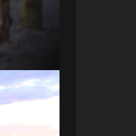
ZAGŁĘBIE LUBIN
(36)
ŚLĄSK WROCŁAW
(29)
ŚWIT SKOLWIN
(111)
STAT4U