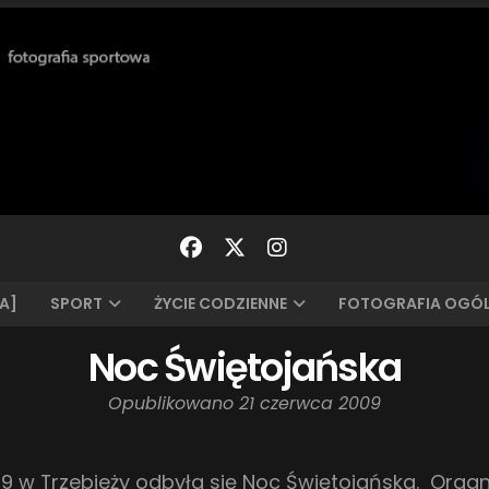
A]
SPORT
ŻYCIE CODZIENNE
FOTOGRAFIA OGÓ
Noc Świętojańska
Opublikowano
21 czerwca 2009
 w Trzebieży odbyła się Noc Świętojańska. Organ