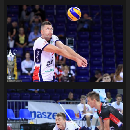
SANDRA SPA POGOŃ SZCZECIN
(100)
SIEDLECKA
(63)
SPARING
(110)
SPR POGOŃ SZCZECIN
(72)
SPÓJNIA STARGARD
(35)
STOCZNIA SZCZECIN
(40)
SUPERLIGA KOBIET
(58)
SUPERLIGA MĘŻCZYZN
(92)
TAURON LIGA KOBIET
(106)
TENIS
(26)
TREFL SOPOT
(26)
WYGRANA
(43)
ZAGŁĘBIE LUBIN
(36)
ŚLĄSK WROCŁAW
(29)
ŚWIT SKOLWIN
(111)
STAT4U