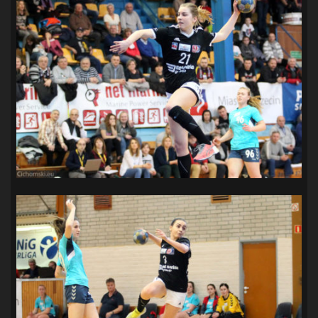
SANDRA SPA POGOŃ SZCZECIN
(100)
SIEDLECKA
(63)
SPARING
(110)
SPR POGOŃ SZCZECIN
(72)
SPÓJNIA STARGARD
(35)
STOCZNIA SZCZECIN
(40)
SUPERLIGA KOBIET
(58)
SUPERLIGA MĘŻCZYZN
(92)
TAURON LIGA KOBIET
(106)
TENIS
(26)
TREFL SOPOT
(26)
WYGRANA
(43)
ZAGŁĘBIE LUBIN
(36)
ŚLĄSK WROCŁAW
(29)
ŚWIT SKOLWIN
(111)
STAT4U