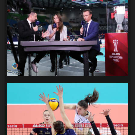
SANDRA SPA POGOŃ SZCZECIN
(100)
SIEDLECKA
(63)
SPARING
(110)
SPR POGOŃ SZCZECIN
(72)
SPÓJNIA STARGARD
(35)
STOCZNIA SZCZECIN
(40)
SUPERLIGA KOBIET
(58)
SUPERLIGA MĘŻCZYZN
(92)
TAURON LIGA KOBIET
(106)
TENIS
(26)
TREFL SOPOT
(26)
WYGRANA
(43)
ZAGŁĘBIE LUBIN
(36)
ŚLĄSK WROCŁAW
(29)
ŚWIT SKOLWIN
(111)
STAT4U