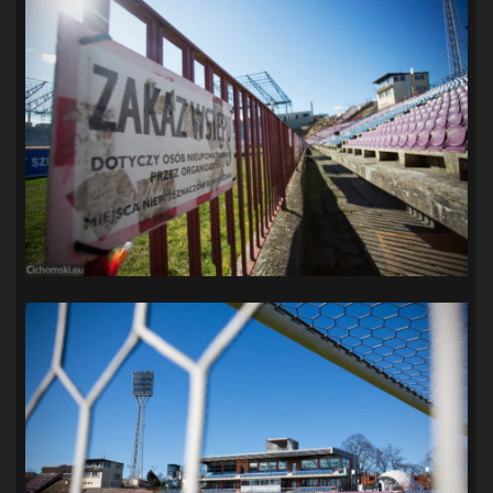
SANDRA SPA POGOŃ SZCZECIN
(100)
SIEDLECKA
(63)
SPARING
(110)
SPR POGOŃ SZCZECIN
(72)
SPÓJNIA STARGARD
(35)
STOCZNIA SZCZECIN
(40)
SUPERLIGA KOBIET
(58)
SUPERLIGA MĘŻCZYZN
(92)
TAURON LIGA KOBIET
(106)
TENIS
(26)
TREFL SOPOT
(26)
WYGRANA
(43)
ZAGŁĘBIE LUBIN
(36)
ŚLĄSK WROCŁAW
(29)
ŚWIT SKOLWIN
(111)
STAT4U