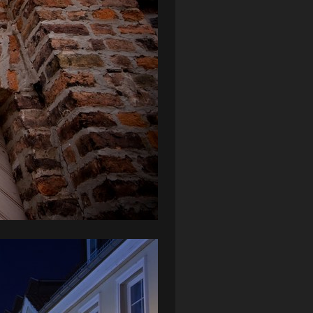
ZAGŁĘBIE LUBIN
(36)
ŚLĄSK WROCŁAW
(29)
ŚWIT SKOLWIN
(111)
STAT4U