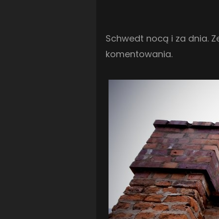
Schwedt nocą i za dnia. Z
komentowania.