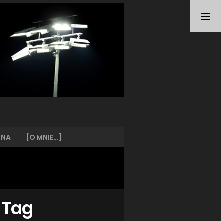
TAGI
ARKA GDYNIA
(21)
BUNDESLIGA
(21)
BŁĘKITNI STARGARD
(42)
CENTRALNA LIGA JUNIORÓW
(26)
DEUTSCHE FUSSBALLVEREINE
(58)
EKSTRAKLASA
(224)
EKSTRALIGA KOBIET
(47)
GRAFFITI
(28)
III LIGA
(227)
II LIGA
(42)
LNA
[O MNIE…]
I LIGA KOBIET
(27)
JUNIORZY
(29)
KING WILKI MORSKIE SZCZECIN
(210)
KP CHEMIK II POLICE
(31)
KP CHEMIK POLICE (PIŁKA NOŻNA)
(224)
 Tag
LECH POZNAŃ
(25)
LEGIA WARSZAWA
(35)