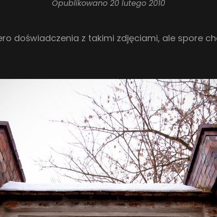
Opublikowano
20 lutego 2010
ero doświadczenia z takimi zdjęciami, ale spore 