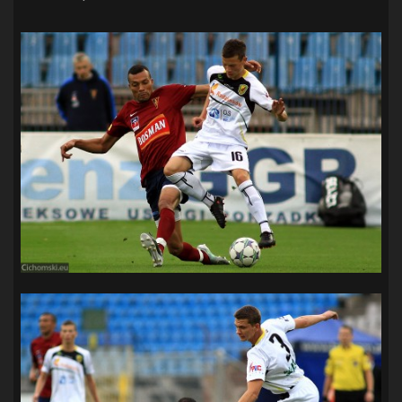
SANDRA SPA POGOŃ SZCZECIN
(100)
SIEDLECKA
(63)
SPARING
(110)
SPR POGOŃ SZCZECIN
(72)
SPÓJNIA STARGARD
(35)
STOCZNIA SZCZECIN
(40)
SUPERLIGA KOBIET
(58)
SUPERLIGA MĘŻCZYZN
(92)
TAURON LIGA KOBIET
(106)
TENIS
(26)
TREFL SOPOT
(26)
WYGRANA
(43)
ZAGŁĘBIE LUBIN
(36)
ŚLĄSK WROCŁAW
(29)
ŚWIT SKOLWIN
(111)
STAT4U