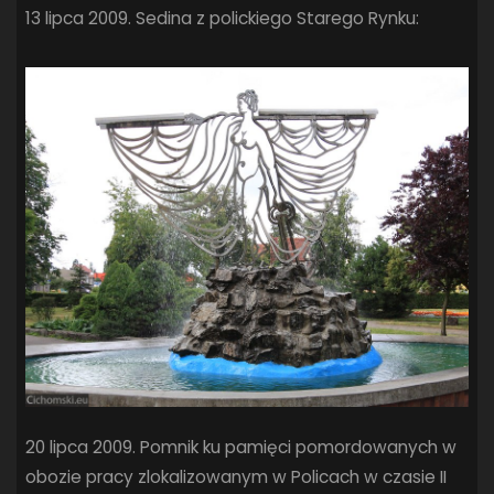
13 lipca 2009. Sedina z polickiego Starego Rynku:
SANDRA SPA POGOŃ SZCZECIN
(100)
SIEDLECKA
(63)
SPARING
(110)
SPR POGOŃ SZCZECIN
(72)
SPÓJNIA STARGARD
(35)
STOCZNIA SZCZECIN
(40)
SUPERLIGA KOBIET
(58)
SUPERLIGA MĘŻCZYZN
(92)
TAURON LIGA KOBIET
(106)
TENIS
(26)
TREFL SOPOT
(26)
WYGRANA
(43)
ZAGŁĘBIE LUBIN
(36)
ŚLĄSK WROCŁAW
(29)
ŚWIT SKOLWIN
(111)
STAT4U
20 lipca 2009. Pomnik ku pamięci pomordowanych w
obozie pracy zlokalizowanym w Policach w czasie II