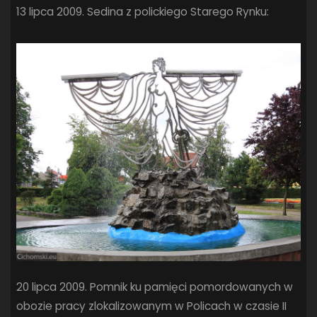
13 lipca 2009. Sedina z polickiego Starego Rynku:
SANDRA SPA POGOŃ SZCZECIN
(100)
SIEDLECKA
(63)
SPARING
(110)
SPR POGOŃ SZCZECIN
(72)
SPÓJNIA STARGARD
(35)
STOCZNIA SZCZECIN
(40)
SUPERLIGA KOBIET
(58)
SUPERLIGA MĘŻCZYZN
(92)
TAURON LIGA KOBIET
(106)
TENIS
(26)
TREFL SOPOT
(26)
WYGRANA
(43)
ZAGŁĘBIE LUBIN
(36)
ŚLĄSK WROCŁAW
(29)
ŚWIT SKOLWIN
(111)
STAT4U
20 lipca 2009. Pomnik ku pamięci pomordowanych w
obozie pracy zlokalizowanym w Policach w czasie II