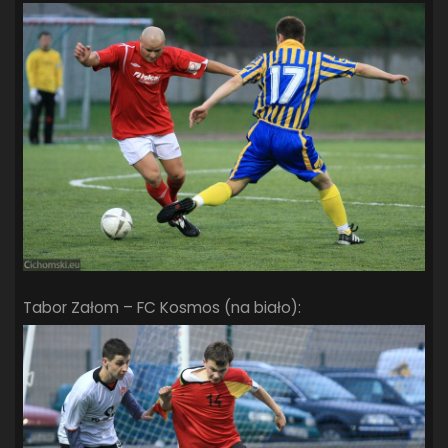
Tabor Załom – FC Kosmos (na biało):