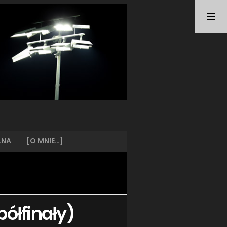
TAGI
ARKA GDYNIA
(21)
BUNDESLIGA
(21)
BŁĘKITNI STARGARD
(42)
CENTRALNA LIGA JUNIORÓW
(26)
DEUTSCHE FUSSBALLVEREINE
(58)
EKSTRAKLASA
(224)
EKSTRALIGA KOBIET
(47)
GRAFFITI
(28)
III LIGA
(227)
II LIGA
(42)
LNA
[O MNIE…]
I LIGA KOBIET
(27)
JUNIORZY
(29)
KING WILKI MORSKIE SZCZECIN
(210)
KP CHEMIK II POLICE
(31)
KP CHEMIK POLICE (PIŁKA NOŻNA)
(224)
półfinały)
LECH POZNAŃ
(25)
LEGIA WARSZAWA
(35)