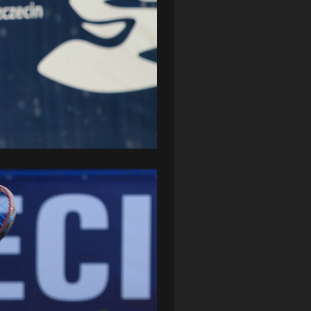
ZAGŁĘBIE LUBIN
(36)
ŚLĄSK WROCŁAW
(29)
ŚWIT SKOLWIN
(111)
STAT4U