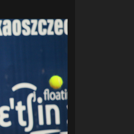
LOTTO CHEMIK POLICE
(188)
NIEMCY (DEUTSCHLAND)
(27)
OKRĘGÓWKA
(21)
ORLEN BASKET LIGA
(198)
PEKAO SZCZECIN OPEN
(25)
PLUSLIGA
(38)
POGOŃ II SZCZECIN
(74)
POGOŃ SZCZECIN
(326)
POGOŃ SZCZECIN (KOBIETY)
(45)
PORAŻKA
(41)
PUCHAR POLSKI
(56)
REMIS
(27)
REZERWY
(32)
SANDRA SPA POGOŃ SZCZECIN
(100)
SIEDLECKA
(63)
SPARING
(110)
SPR POGOŃ SZCZECIN
(72)
SPÓJNIA STARGARD
(35)
STOCZNIA SZCZECIN
(40)
SUPERLIGA KOBIET
(58)
SUPERLIGA MĘŻCZYZN
(92)
TAURON LIGA KOBIET
(106)
TENIS
(26)
TREFL SOPOT
(26)
WYGRANA
(43)