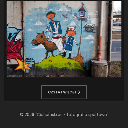
SANDRA SPA POGOŃ SZCZECIN
(100)
SIEDLECKA
(63)
SPARING
(110)
SPR POGOŃ SZCZECIN
(72)
SPÓJNIA STARGARD
(35)
STOCZNIA SZCZECIN
(40)
SUPERLIGA KOBIET
(58)
SUPERLIGA MĘŻCZYZN
(92)
TAURON LIGA KOBIET
(106)
TENIS
(26)
TREFL SOPOT
(26)
WYGRANA
(43)
ZAGŁĘBIE LUBIN
(36)
ŚLĄSK WROCŁAW
(29)
ŚWIT SKOLWIN
(111)
CZYTAJ WIĘCEJ
STAT4U
© 2026
"Cichomski.eu - fotografia sportowa"