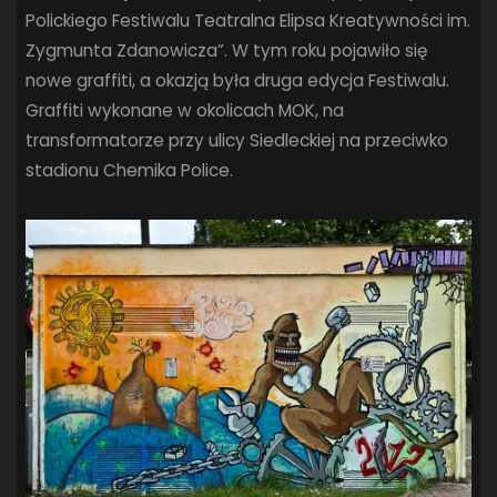
Polickiego Festiwalu Teatralna Elipsa Kreatywności im.
SANDRA SPA POGOŃ SZCZECIN
(100)
SIEDLECKA
(63)
Zygmunta Zdanowicza”. W tym roku pojawiło się
SPARING
(110)
SPR POGOŃ SZCZECIN
(72)
nowe graffiti, a okazją była druga edycja Festiwalu.
SPÓJNIA STARGARD
(35)
STOCZNIA SZCZECIN
(40)
Graffiti wykonane w okolicach MOK, na
SUPERLIGA KOBIET
(58)
SUPERLIGA MĘŻCZYZN
(92)
transformatorze przy ulicy Siedleckiej na przeciwko
TAURON LIGA KOBIET
(106)
TENIS
(26)
TREFL SOPOT
(26)
stadionu Chemika Police.
WYGRANA
(43)
ZAGŁĘBIE LUBIN
(36)
ŚLĄSK WROCŁAW
(29)
ŚWIT SKOLWIN
(111)
STAT4U