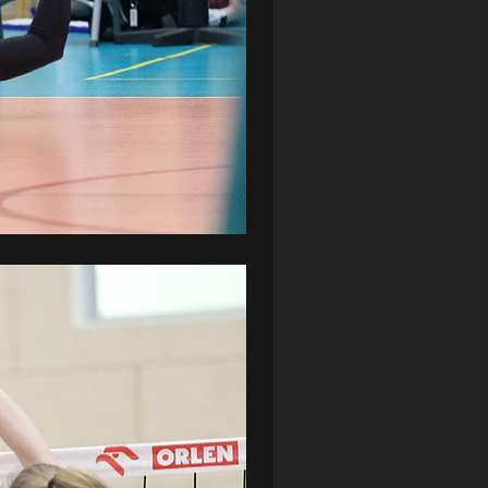
ZAGŁĘBIE LUBIN
(36)
ŚLĄSK WROCŁAW
(29)
ŚWIT SKOLWIN
(111)
STAT4U