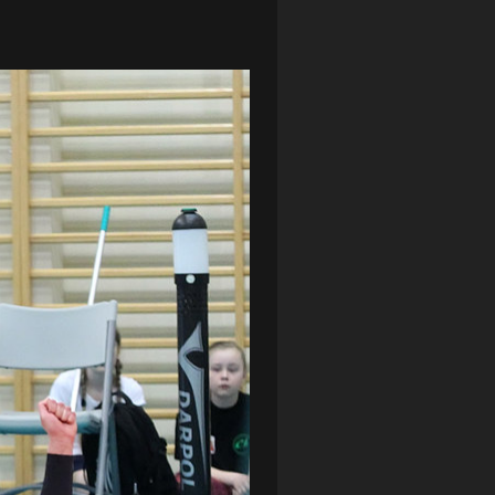
LOTTO CHEMIK POLICE
(188)
NIEMCY (DEUTSCHLAND)
(27)
OKRĘGÓWKA
(21)
ORLEN BASKET LIGA
(198)
PEKAO SZCZECIN OPEN
(25)
PLUSLIGA
(38)
POGOŃ II SZCZECIN
(74)
POGOŃ SZCZECIN
(326)
POGOŃ SZCZECIN (KOBIETY)
(45)
PORAŻKA
(41)
PUCHAR POLSKI
(56)
REMIS
(27)
REZERWY
(32)
SANDRA SPA POGOŃ SZCZECIN
(100)
SIEDLECKA
(63)
SPARING
(110)
SPR POGOŃ SZCZECIN
(72)
SPÓJNIA STARGARD
(35)
STOCZNIA SZCZECIN
(40)
SUPERLIGA KOBIET
(58)
SUPERLIGA MĘŻCZYZN
(92)
TAURON LIGA KOBIET
(106)
TENIS
(26)
TREFL SOPOT
(26)
WYGRANA
(43)