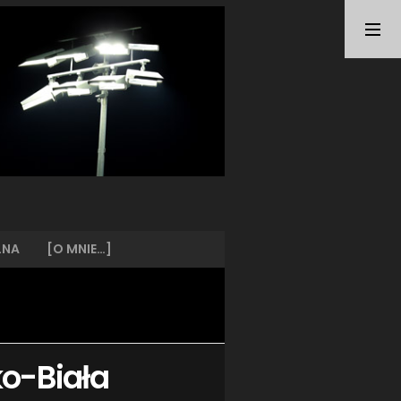
TAGI
ARKA GDYNIA
(21)
BUNDESLIGA
(21)
BŁĘKITNI STARGARD
(42)
CENTRALNA LIGA JUNIORÓW
(26)
DEUTSCHE FUSSBALLVEREINE
(58)
EKSTRAKLASA
(224)
EKSTRALIGA KOBIET
(47)
GRAFFITI
(28)
III LIGA
(227)
II LIGA
(42)
LNA
[O MNIE…]
I LIGA KOBIET
(27)
JUNIORZY
(29)
KING WILKI MORSKIE SZCZECIN
(210)
KP CHEMIK II POLICE
(31)
KP CHEMIK POLICE (PIŁKA NOŻNA)
(224)
ko-Biała
LECH POZNAŃ
(25)
LEGIA WARSZAWA
(35)