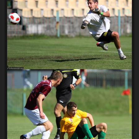
SANDRA SPA POGOŃ SZCZECIN
(100)
SIEDLECKA
(63)
SPARING
(110)
SPR POGOŃ SZCZECIN
(72)
SPÓJNIA STARGARD
(35)
STOCZNIA SZCZECIN
(40)
SUPERLIGA KOBIET
(58)
SUPERLIGA MĘŻCZYZN
(92)
TAURON LIGA KOBIET
(106)
TENIS
(26)
TREFL SOPOT
(26)
WYGRANA
(43)
ZAGŁĘBIE LUBIN
(36)
ŚLĄSK WROCŁAW
(29)
ŚWIT SKOLWIN
(111)
STAT4U