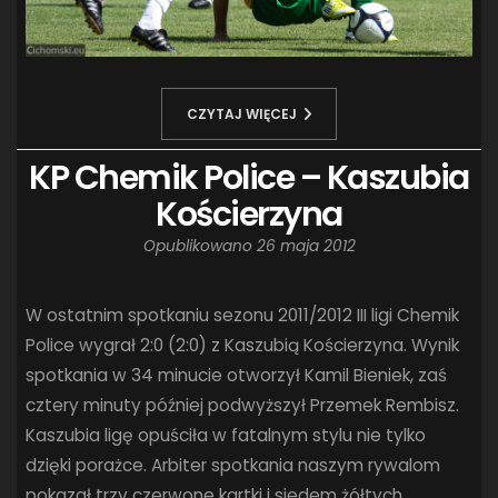
CZYTAJ WIĘCEJ
KP Chemik Police – Kaszubia
Kościerzyna
Opublikowano
26 maja 2012
W ostatnim spotkaniu sezonu 2011/2012 III ligi Chemik
Police wygrał 2:0 (2:0) z Kaszubią Kościerzyna. Wynik
spotkania w 34 minucie otworzył Kamil Bieniek, zaś
cztery minuty później podwyższył Przemek Rembisz.
Kaszubia ligę opuściła w fatalnym stylu nie tylko
dzięki porażce. Arbiter spotkania naszym rywalom
pokazał trzy czerwone kartki i siedem żółtych.