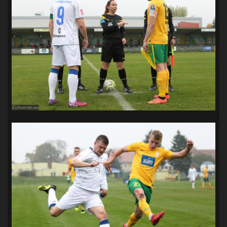
SANDRA SPA POGOŃ SZCZECIN
(100)
SIEDLECKA
(63)
SPARING
(110)
SPR POGOŃ SZCZECIN
(72)
SPÓJNIA STARGARD
(35)
STOCZNIA SZCZECIN
(40)
SUPERLIGA KOBIET
(58)
SUPERLIGA MĘŻCZYZN
(92)
TAURON LIGA KOBIET
(106)
TENIS
(26)
TREFL SOPOT
(26)
WYGRANA
(43)
ZAGŁĘBIE LUBIN
(36)
ŚLĄSK WROCŁAW
(29)
ŚWIT SKOLWIN
(111)
STAT4U