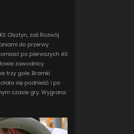
LOTTO CHEMIK POLICE
(188)
NIEMCY (DEUTSCHLAND)
(27)
OKRĘGÓWKA
(21)
ORLEN BASKET LIGA
(198)
KS Olsztyn, zaś Rozwój
PEKAO SZCZECIN OPEN
(25)
PLUSLIGA
(38)
waniami do przerwy
POGOŃ II SZCZECIN
(74)
POGOŃ SZCZECIN
(327)
atomiast po pierwszych 40
POGOŃ SZCZECIN (KOBIETY)
(46)
PORAŻKA
(41)
ołowie zawodnicy
PUCHAR POLSKI
(56)
REMIS
(27)
e trzy gole. Bramki
REZERWY
(32)
SANDRA SPA POGOŃ SZCZECIN
(100)
łała się podnieść i po
SIEDLECKA
(63)
SPARING
(110)
nym czasie gry. Wygrana
SPR POGOŃ SZCZECIN
(72)
SPÓJNIA STARGARD
(35)
STOCZNIA SZCZECIN
(40)
SUPERLIGA KOBIET
(58)
SUPERLIGA MĘŻCZYZN
(92)
TAURON LIGA KOBIET
(106)
TENIS
(26)
TREFL SOPOT
(26)
WYGRANA
(43)