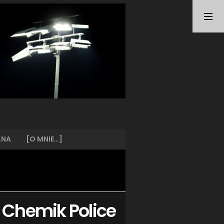
TAGI
ARKA GDYNIA
(21)
BUNDESLIGA
(21)
BŁĘKITNI STARGARD
(42)
CENTRALNA LIGA JUNIORÓW
(26)
DEUTSCHE FUSSBALLVEREINE
(58)
EKSTRAKLASA
(225)
EKSTRALIGA KOBIET
(48)
GRAFFITI
(28)
III LIGA
(227)
II LIGA
(42)
LNA
[O MNIE…]
I LIGA KOBIET
(27)
JUNIORZY
(29)
KING WILKI MORSKIE SZCZECIN
(210)
KP CHEMIK II POLICE
(31)
KP CHEMIK POLICE (PIŁKA NOŻNA)
(224)
 Chemik Police
LECH POZNAŃ
(25)
LEGIA WARSZAWA
(35)