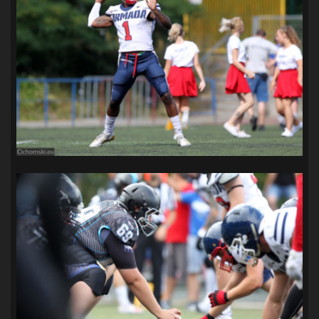
SANDRA SPA POGOŃ SZCZECIN
(100)
SIEDLECKA
(63)
SPARING
(110)
SPR POGOŃ SZCZECIN
(72)
SPÓJNIA STARGARD
(35)
STOCZNIA SZCZECIN
(40)
SUPERLIGA KOBIET
(58)
SUPERLIGA MĘŻCZYZN
(92)
TAURON LIGA KOBIET
(106)
TENIS
(26)
TREFL SOPOT
(26)
WYGRANA
(43)
ZAGŁĘBIE LUBIN
(36)
ŚLĄSK WROCŁAW
(29)
ŚWIT SKOLWIN
(111)
STAT4U