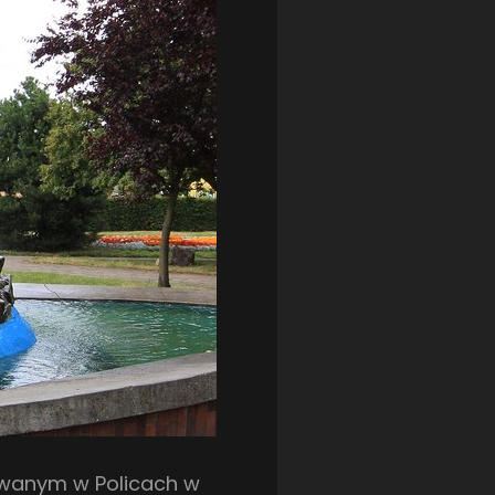
ZAGŁĘBIE LUBIN
(36)
ŚLĄSK WROCŁAW
(29)
ŚWIT SKOLWIN
(111)
STAT4U
owanym w Policach w