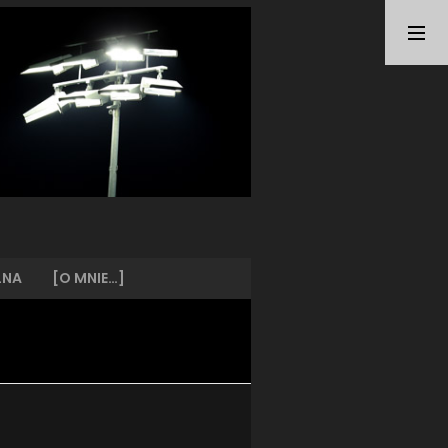
TAGI
ARKA GDYNIA
(21)
BUNDESLIGA
(21)
BŁĘKITNI STARGARD
(42)
CENTRALNA LIGA JUNIORÓW
(26)
DEUTSCHE FUSSBALLVEREINE
(58)
EKSTRAKLASA
(224)
EKSTRALIGA KOBIET
(47)
GRAFFITI
(28)
III LIGA
(227)
II LIGA
(42)
LNA
[O MNIE…]
I LIGA KOBIET
(27)
JUNIORZY
(29)
KING WILKI MORSKIE SZCZECIN
(210)
KP CHEMIK II POLICE
(31)
KP CHEMIK POLICE (PIŁKA NOŻNA)
(224)
LECH POZNAŃ
(25)
LEGIA WARSZAWA
(35)