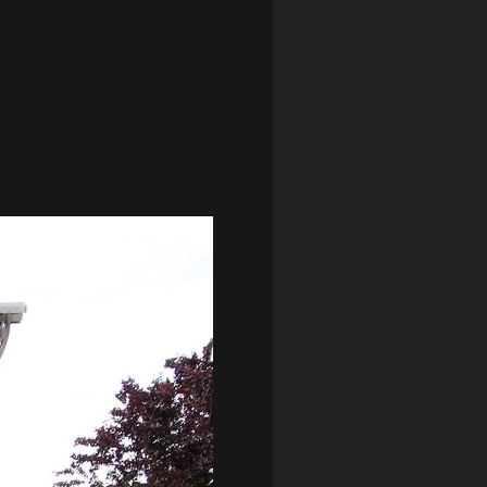
LOTTO CHEMIK POLICE
(188)
NIEMCY (DEUTSCHLAND)
(27)
OKRĘGÓWKA
(21)
ORLEN BASKET LIGA
(198)
PEKAO SZCZECIN OPEN
(25)
PLUSLIGA
(38)
POGOŃ II SZCZECIN
(74)
POGOŃ SZCZECIN
(326)
POGOŃ SZCZECIN (KOBIETY)
(45)
PORAŻKA
(41)
PUCHAR POLSKI
(56)
REMIS
(27)
REZERWY
(32)
SANDRA SPA POGOŃ SZCZECIN
(100)
SIEDLECKA
(63)
SPARING
(110)
SPR POGOŃ SZCZECIN
(72)
SPÓJNIA STARGARD
(35)
STOCZNIA SZCZECIN
(40)
SUPERLIGA KOBIET
(58)
SUPERLIGA MĘŻCZYZN
(92)
TAURON LIGA KOBIET
(106)
TENIS
(26)
TREFL SOPOT
(26)
WYGRANA
(43)