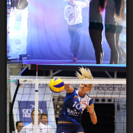
SANDRA SPA POGOŃ SZCZECIN
(100)
SIEDLECKA
(63)
SPARING
(110)
SPR POGOŃ SZCZECIN
(72)
SPÓJNIA STARGARD
(35)
STOCZNIA SZCZECIN
(40)
SUPERLIGA KOBIET
(58)
SUPERLIGA MĘŻCZYZN
(92)
TAURON LIGA KOBIET
(106)
TENIS
(26)
TREFL SOPOT
(26)
WYGRANA
(43)
ZAGŁĘBIE LUBIN
(36)
ŚLĄSK WROCŁAW
(29)
ŚWIT SKOLWIN
(111)
STAT4U