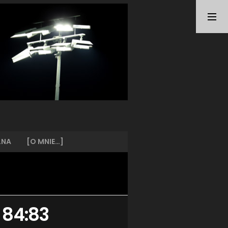
TAGI
ARKA GDYNIA
(21)
BUNDESLIGA
(21)
BŁĘKITNI STARGARD
(42)
CENTRALNA LIGA JUNIORÓW
(26)
DEUTSCHE FUSSBALLVEREINE
(58)
EKSTRAKLASA
(224)
EKSTRALIGA KOBIET
(47)
GRAFFITI
(28)
III LIGA
(227)
II LIGA
(42)
LNA
[O MNIE…]
I LIGA KOBIET
(27)
JUNIORZY
(29)
KING WILKI MORSKIE SZCZECIN
(210)
KP CHEMIK II POLICE
(31)
KP CHEMIK POLICE (PIŁKA NOŻNA)
(224)
 84:83
LECH POZNAŃ
(25)
LEGIA WARSZAWA
(35)