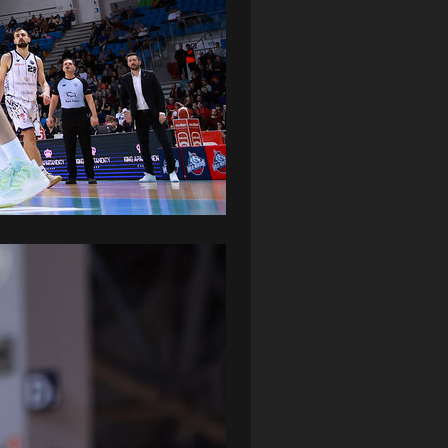
ZAGŁĘBIE LUBIN
(36)
ŚLĄSK WROCŁAW
(29)
ŚWIT SKOLWIN
(111)
STAT4U