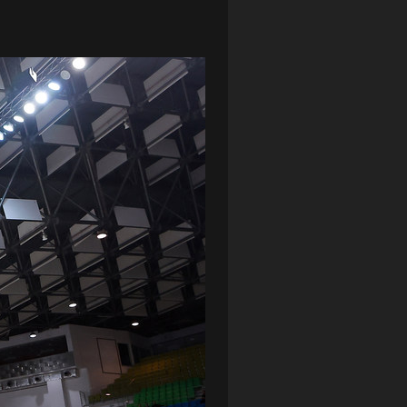
LOTTO CHEMIK POLICE
(188)
NIEMCY (DEUTSCHLAND)
(27)
OKRĘGÓWKA
(21)
ORLEN BASKET LIGA
(198)
PEKAO SZCZECIN OPEN
(25)
PLUSLIGA
(38)
POGOŃ II SZCZECIN
(74)
POGOŃ SZCZECIN
(326)
POGOŃ SZCZECIN (KOBIETY)
(45)
PORAŻKA
(41)
PUCHAR POLSKI
(56)
REMIS
(27)
REZERWY
(32)
SANDRA SPA POGOŃ SZCZECIN
(100)
SIEDLECKA
(63)
SPARING
(110)
SPR POGOŃ SZCZECIN
(72)
SPÓJNIA STARGARD
(35)
STOCZNIA SZCZECIN
(40)
SUPERLIGA KOBIET
(58)
SUPERLIGA MĘŻCZYZN
(92)
TAURON LIGA KOBIET
(106)
TENIS
(26)
TREFL SOPOT
(26)
WYGRANA
(43)