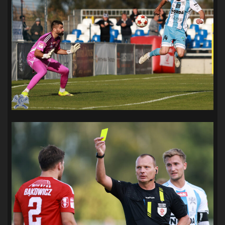
SANDRA SPA POGOŃ SZCZECIN
(100)
SIEDLECKA
(63)
SPARING
(110)
SPR POGOŃ SZCZECIN
(72)
SPÓJNIA STARGARD
(35)
STOCZNIA SZCZECIN
(40)
SUPERLIGA KOBIET
(58)
SUPERLIGA MĘŻCZYZN
(92)
TAURON LIGA KOBIET
(106)
TENIS
(26)
TREFL SOPOT
(26)
WYGRANA
(43)
ZAGŁĘBIE LUBIN
(36)
ŚLĄSK WROCŁAW
(29)
ŚWIT SKOLWIN
(111)
STAT4U