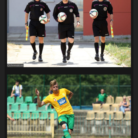
SANDRA SPA POGOŃ SZCZECIN
(100)
SIEDLECKA
(63)
SPARING
(110)
SPR POGOŃ SZCZECIN
(72)
SPÓJNIA STARGARD
(35)
STOCZNIA SZCZECIN
(40)
SUPERLIGA KOBIET
(58)
SUPERLIGA MĘŻCZYZN
(92)
TAURON LIGA KOBIET
(106)
TENIS
(26)
TREFL SOPOT
(26)
WYGRANA
(43)
ZAGŁĘBIE LUBIN
(36)
ŚLĄSK WROCŁAW
(29)
ŚWIT SKOLWIN
(111)
STAT4U