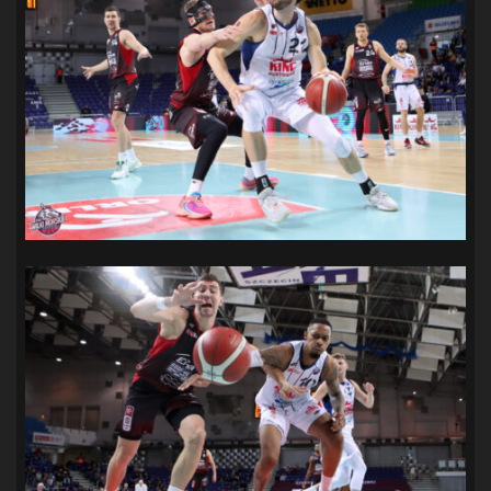
SANDRA SPA POGOŃ SZCZECIN
(100)
SIEDLECKA
(63)
SPARING
(110)
SPR POGOŃ SZCZECIN
(72)
SPÓJNIA STARGARD
(35)
STOCZNIA SZCZECIN
(40)
SUPERLIGA KOBIET
(58)
SUPERLIGA MĘŻCZYZN
(92)
TAURON LIGA KOBIET
(106)
TENIS
(26)
TREFL SOPOT
(26)
WYGRANA
(43)
ZAGŁĘBIE LUBIN
(36)
ŚLĄSK WROCŁAW
(29)
ŚWIT SKOLWIN
(111)
STAT4U