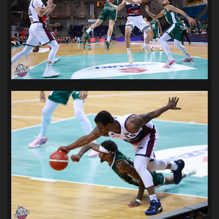
SANDRA SPA POGOŃ SZCZECIN
(100)
SIEDLECKA
(63)
SPARING
(110)
SPR POGOŃ SZCZECIN
(72)
SPÓJNIA STARGARD
(35)
STOCZNIA SZCZECIN
(40)
SUPERLIGA KOBIET
(58)
SUPERLIGA MĘŻCZYZN
(92)
TAURON LIGA KOBIET
(106)
TENIS
(26)
TREFL SOPOT
(26)
WYGRANA
(43)
ZAGŁĘBIE LUBIN
(36)
ŚLĄSK WROCŁAW
(29)
ŚWIT SKOLWIN
(111)
STAT4U