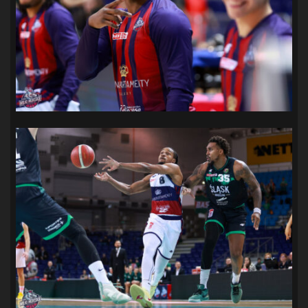
SANDRA SPA POGOŃ SZCZECIN
(100)
SIEDLECKA
(63)
SPARING
(110)
SPR POGOŃ SZCZECIN
(72)
SPÓJNIA STARGARD
(35)
STOCZNIA SZCZECIN
(40)
SUPERLIGA KOBIET
(58)
SUPERLIGA MĘŻCZYZN
(92)
TAURON LIGA KOBIET
(106)
TENIS
(26)
TREFL SOPOT
(26)
WYGRANA
(43)
ZAGŁĘBIE LUBIN
(36)
ŚLĄSK WROCŁAW
(29)
ŚWIT SKOLWIN
(111)
STAT4U