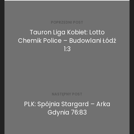
Nawigacja
wpisu
POPRZEDNI POST
Tauron Liga Kobiet: Lotto
Chemik Police – Budowlani Łódź
1:3
NASTĘPNY POST
PLK: Spójnia Stargard – Arka
Gdynia 76:83