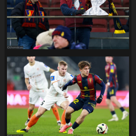
SANDRA SPA POGOŃ SZCZECIN
(100)
SIEDLECKA
(63)
SPARING
(110)
SPR POGOŃ SZCZECIN
(72)
SPÓJNIA STARGARD
(35)
STOCZNIA SZCZECIN
(40)
SUPERLIGA KOBIET
(58)
SUPERLIGA MĘŻCZYZN
(92)
TAURON LIGA KOBIET
(106)
TENIS
(26)
TREFL SOPOT
(26)
WYGRANA
(43)
ZAGŁĘBIE LUBIN
(36)
ŚLĄSK WROCŁAW
(29)
ŚWIT SKOLWIN
(111)
STAT4U