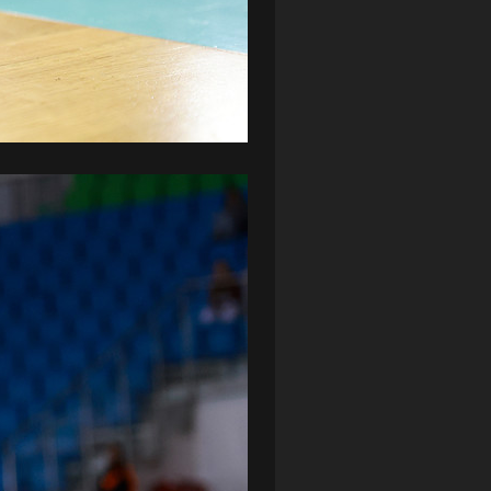
ZAGŁĘBIE LUBIN
(36)
ŚLĄSK WROCŁAW
(29)
ŚWIT SKOLWIN
(111)
STAT4U