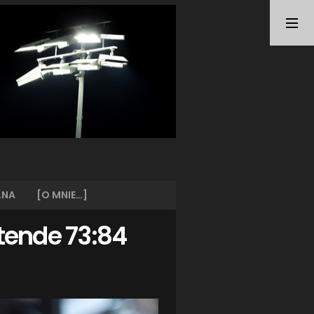
TAGI
ARKA GDYNIA
(21)
BUNDESLIGA
(21)
BŁĘKITNI STARGARD
(42)
CENTRALNA LIGA JUNIORÓW
(26)
DEUTSCHE FUSSBALLVEREINE
(58)
EKSTRAKLASA
(224)
EKSTRALIGA KOBIET
(47)
GRAFFITI
(28)
III LIGA
(227)
II LIGA
(42)
LNA
[O MNIE…]
I LIGA KOBIET
(27)
JUNIORZY
(29)
stende 73:84
KING WILKI MORSKIE SZCZECIN
(210)
KP CHEMIK II POLICE
(31)
KP CHEMIK POLICE (PIŁKA NOŻNA)
(224)
LECH POZNAŃ
(25)
LEGIA WARSZAWA
(35)