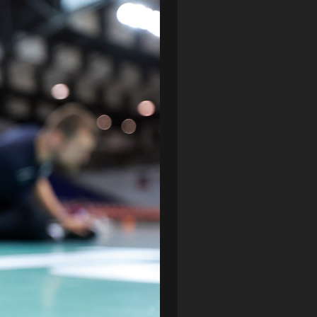
LOTTO CHEMIK POLICE
(188)
NIEMCY (DEUTSCHLAND)
(27)
OKRĘGÓWKA
(21)
ORLEN BASKET LIGA
(198)
PEKAO SZCZECIN OPEN
(25)
PLUSLIGA
(38)
POGOŃ II SZCZECIN
(74)
POGOŃ SZCZECIN
(326)
POGOŃ SZCZECIN (KOBIETY)
(45)
PORAŻKA
(41)
PUCHAR POLSKI
(56)
REMIS
(27)
REZERWY
(32)
SANDRA SPA POGOŃ SZCZECIN
(100)
SIEDLECKA
(63)
SPARING
(110)
SPR POGOŃ SZCZECIN
(72)
SPÓJNIA STARGARD
(35)
STOCZNIA SZCZECIN
(40)
SUPERLIGA KOBIET
(58)
SUPERLIGA MĘŻCZYZN
(92)
TAURON LIGA KOBIET
(106)
TENIS
(26)
TREFL SOPOT
(26)
WYGRANA
(43)