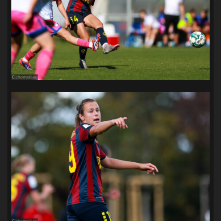
SANDRA SPA POGOŃ SZCZECIN
(100)
SIEDLECKA
(63)
SPARING
(110)
SPR POGOŃ SZCZECIN
(72)
SPÓJNIA STARGARD
(35)
STOCZNIA SZCZECIN
(40)
SUPERLIGA KOBIET
(58)
SUPERLIGA MĘŻCZYZN
(92)
TAURON LIGA KOBIET
(106)
TENIS
(26)
TREFL SOPOT
(26)
WYGRANA
(43)
ZAGŁĘBIE LUBIN
(36)
ŚLĄSK WROCŁAW
(29)
ŚWIT SKOLWIN
(111)
STAT4U