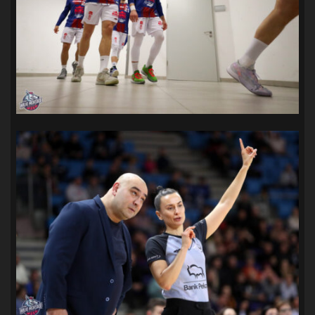
SANDRA SPA POGOŃ SZCZECIN
(100)
SIEDLECKA
(63)
SPARING
(110)
SPR POGOŃ SZCZECIN
(72)
SPÓJNIA STARGARD
(35)
STOCZNIA SZCZECIN
(40)
SUPERLIGA KOBIET
(58)
SUPERLIGA MĘŻCZYZN
(92)
TAURON LIGA KOBIET
(106)
TENIS
(26)
TREFL SOPOT
(26)
WYGRANA
(43)
ZAGŁĘBIE LUBIN
(36)
ŚLĄSK WROCŁAW
(29)
ŚWIT SKOLWIN
(111)
STAT4U