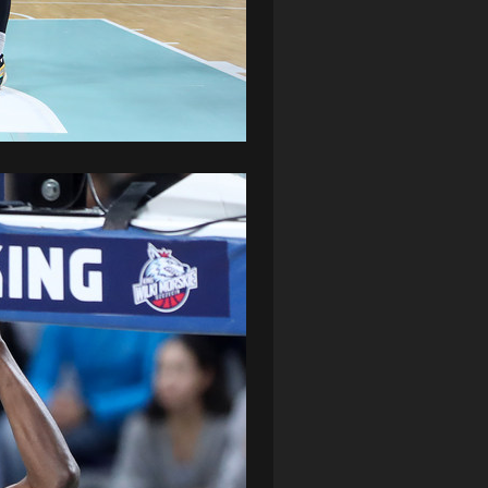
ZAGŁĘBIE LUBIN
(36)
ŚLĄSK WROCŁAW
(29)
ŚWIT SKOLWIN
(111)
STAT4U