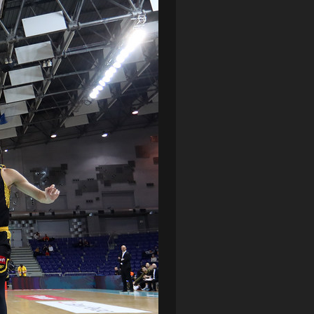
LOTTO CHEMIK POLICE
(188)
NIEMCY (DEUTSCHLAND)
(27)
OKRĘGÓWKA
(21)
ORLEN BASKET LIGA
(198)
PEKAO SZCZECIN OPEN
(25)
PLUSLIGA
(38)
POGOŃ II SZCZECIN
(74)
POGOŃ SZCZECIN
(327)
POGOŃ SZCZECIN (KOBIETY)
(46)
PORAŻKA
(41)
PUCHAR POLSKI
(56)
REMIS
(27)
REZERWY
(32)
SANDRA SPA POGOŃ SZCZECIN
(100)
SIEDLECKA
(63)
SPARING
(110)
SPR POGOŃ SZCZECIN
(72)
SPÓJNIA STARGARD
(35)
STOCZNIA SZCZECIN
(40)
SUPERLIGA KOBIET
(58)
SUPERLIGA MĘŻCZYZN
(92)
TAURON LIGA KOBIET
(106)
TENIS
(26)
TREFL SOPOT
(26)
WYGRANA
(43)