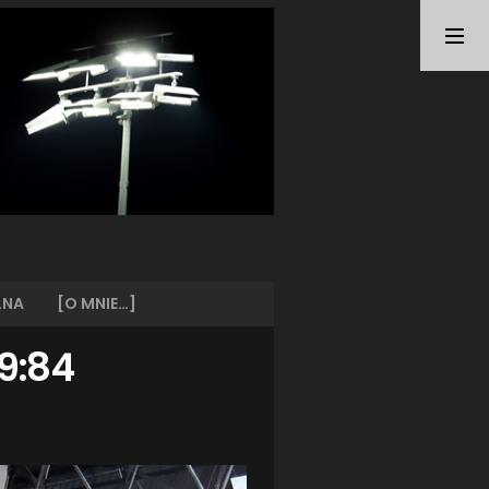
TAGI
ARKA GDYNIA
(21)
BUNDESLIGA
(21)
BŁĘKITNI STARGARD
(42)
CENTRALNA LIGA JUNIORÓW
(26)
DEUTSCHE FUSSBALLVEREINE
(58)
EKSTRAKLASA
(225)
EKSTRALIGA KOBIET
(48)
GRAFFITI
(28)
III LIGA
(227)
II LIGA
(42)
LNA
[O MNIE…]
I LIGA KOBIET
(27)
JUNIORZY
(29)
79:84
KING WILKI MORSKIE SZCZECIN
(210)
KP CHEMIK II POLICE
(31)
KP CHEMIK POLICE (PIŁKA NOŻNA)
(224)
LECH POZNAŃ
(25)
LEGIA WARSZAWA
(35)