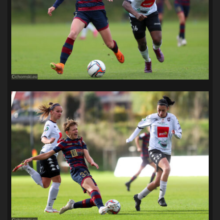
SANDRA SPA POGOŃ SZCZECIN
(100)
SIEDLECKA
(63)
SPARING
(110)
SPR POGOŃ SZCZECIN
(72)
SPÓJNIA STARGARD
(35)
STOCZNIA SZCZECIN
(40)
SUPERLIGA KOBIET
(58)
SUPERLIGA MĘŻCZYZN
(92)
TAURON LIGA KOBIET
(106)
TENIS
(26)
TREFL SOPOT
(26)
WYGRANA
(43)
ZAGŁĘBIE LUBIN
(36)
ŚLĄSK WROCŁAW
(29)
ŚWIT SKOLWIN
(111)
STAT4U