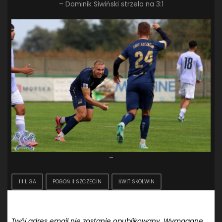
– Dominik Siwiński strzela na 3:1
–
III LIGA
POGOŃ II SZCZECIN
ŚWIT SKOLWIN
Dodaj komentarz
Twój adres email nie zostanie opublikowany.
Wymagane