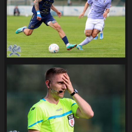
SANDRA SPA POGOŃ SZCZECIN
(100)
SIEDLECKA
(63)
SPARING
(110)
SPR POGOŃ SZCZECIN
(72)
SPÓJNIA STARGARD
(35)
STOCZNIA SZCZECIN
(40)
SUPERLIGA KOBIET
(58)
SUPERLIGA MĘŻCZYZN
(92)
TAURON LIGA KOBIET
(106)
TENIS
(26)
TREFL SOPOT
(26)
WYGRANA
(43)
ZAGŁĘBIE LUBIN
(36)
ŚLĄSK WROCŁAW
(29)
ŚWIT SKOLWIN
(111)
STAT4U