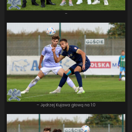
–
– Jędrzej Kujawa głową na 1:0