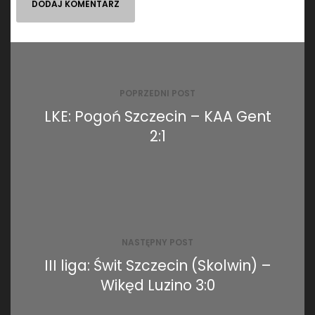
Nawigacja
wpisu
POPRZEDNI POST
LKE: Pogoń Szczecin – KAA Gent
2:1
NASTĘPNY POST
III liga: Świt Szczecin (Skolwin) –
Wikęd Luzino 3:0