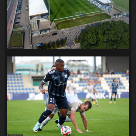
SANDRA SPA POGOŃ SZCZECIN
(100)
SIEDLECKA
(63)
SPARING
(110)
SPR POGOŃ SZCZECIN
(72)
SPÓJNIA STARGARD
(35)
STOCZNIA SZCZECIN
(40)
SUPERLIGA KOBIET
(58)
SUPERLIGA MĘŻCZYZN
(92)
TAURON LIGA KOBIET
(106)
TENIS
(26)
TREFL SOPOT
(26)
WYGRANA
(43)
ZAGŁĘBIE LUBIN
(36)
ŚLĄSK WROCŁAW
(29)
ŚWIT SKOLWIN
(111)
STAT4U