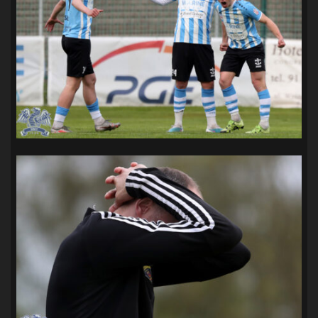
SANDRA SPA POGOŃ SZCZECIN
(100)
SIEDLECKA
(63)
SPARING
(110)
SPR POGOŃ SZCZECIN
(72)
SPÓJNIA STARGARD
(35)
STOCZNIA SZCZECIN
(40)
SUPERLIGA KOBIET
(58)
SUPERLIGA MĘŻCZYZN
(92)
TAURON LIGA KOBIET
(106)
TENIS
(26)
TREFL SOPOT
(26)
WYGRANA
(43)
ZAGŁĘBIE LUBIN
(36)
ŚLĄSK WROCŁAW
(29)
ŚWIT SKOLWIN
(111)
STAT4U