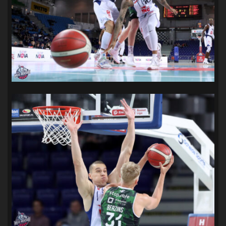
SANDRA SPA POGOŃ SZCZECIN
(100)
SIEDLECKA
(63)
SPARING
(110)
SPR POGOŃ SZCZECIN
(72)
SPÓJNIA STARGARD
(35)
STOCZNIA SZCZECIN
(40)
SUPERLIGA KOBIET
(58)
SUPERLIGA MĘŻCZYZN
(92)
TAURON LIGA KOBIET
(106)
TENIS
(26)
TREFL SOPOT
(26)
WYGRANA
(43)
ZAGŁĘBIE LUBIN
(36)
ŚLĄSK WROCŁAW
(29)
ŚWIT SKOLWIN
(111)
STAT4U