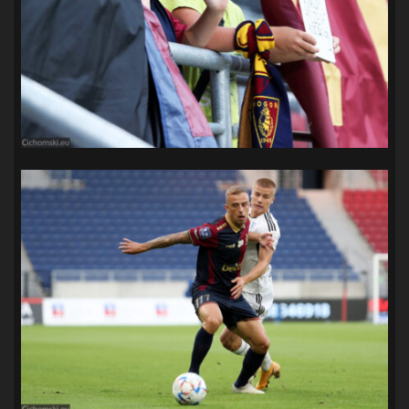
SANDRA SPA POGOŃ SZCZECIN
(100)
SIEDLECKA
(63)
SPARING
(110)
SPR POGOŃ SZCZECIN
(72)
SPÓJNIA STARGARD
(35)
STOCZNIA SZCZECIN
(40)
SUPERLIGA KOBIET
(58)
SUPERLIGA MĘŻCZYZN
(92)
TAURON LIGA KOBIET
(106)
TENIS
(26)
TREFL SOPOT
(26)
WYGRANA
(43)
ZAGŁĘBIE LUBIN
(36)
ŚLĄSK WROCŁAW
(29)
ŚWIT SKOLWIN
(111)
STAT4U