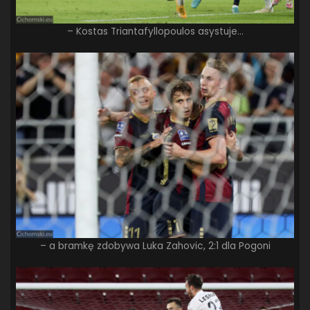
– Kostas Triantafyllopoulos asystuje…
– a bramkę zdobywa Luka Zahovic, 2:1 dla Pogoni