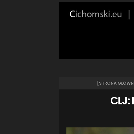
[STRONA GŁÓWN
CLJ: