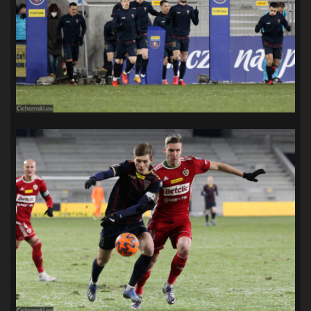
SANDRA SPA POGOŃ SZCZECIN
(100)
SIEDLECKA
(63)
SPARING
(110)
SPR POGOŃ SZCZECIN
(72)
SPÓJNIA STARGARD
(35)
STOCZNIA SZCZECIN
(40)
SUPERLIGA KOBIET
(58)
SUPERLIGA MĘŻCZYZN
(92)
TAURON LIGA KOBIET
(106)
TENIS
(26)
TREFL SOPOT
(26)
WYGRANA
(43)
ZAGŁĘBIE LUBIN
(36)
ŚLĄSK WROCŁAW
(29)
ŚWIT SKOLWIN
(111)
STAT4U