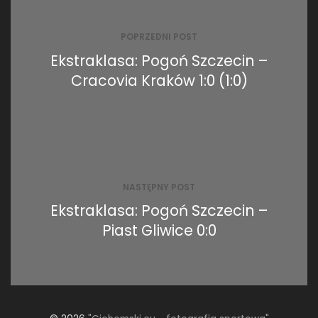
wpisu
POPRZEDNI POST
Ekstraklasa: Pogoń Szczecin –
Cracovia Kraków 1:0 (1:0)
NASTĘPNY POST
Ekstraklasa: Pogoń Szczecin –
Piast Gliwice 0:0