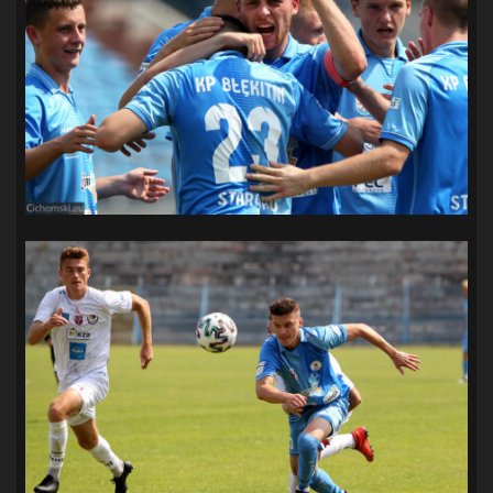
SANDRA SPA POGOŃ SZCZECIN
(100)
SIEDLECKA
(63)
SPARING
(110)
SPR POGOŃ SZCZECIN
(72)
SPÓJNIA STARGARD
(35)
STOCZNIA SZCZECIN
(40)
SUPERLIGA KOBIET
(58)
SUPERLIGA MĘŻCZYZN
(92)
TAURON LIGA KOBIET
(106)
TENIS
(26)
TREFL SOPOT
(26)
WYGRANA
(43)
ZAGŁĘBIE LUBIN
(36)
ŚLĄSK WROCŁAW
(29)
ŚWIT SKOLWIN
(111)
STAT4U