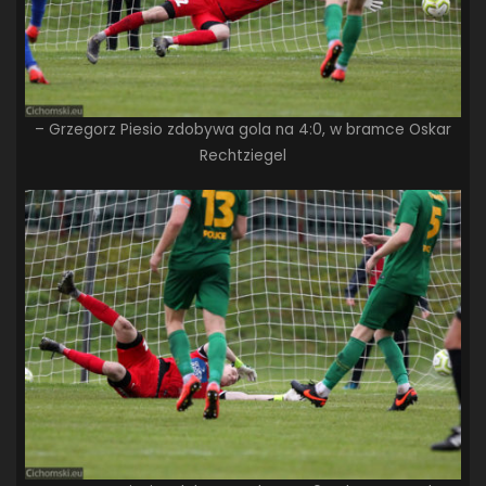
– Grzegorz Piesio zdobywa gola na 4:0, w bramce Oskar
Rechtziegel