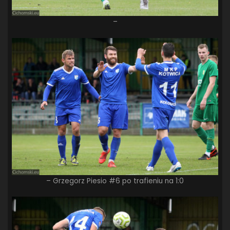
–
– Grzegorz Piesio #6 po trafieniu na 1:0