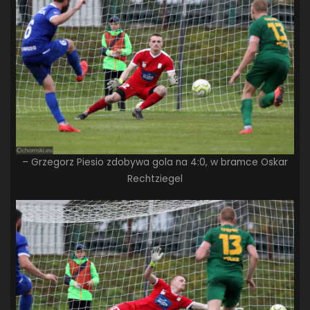
– Grzegorz Piesio zdobywa gola na 4:0, w bramce Oskar
Rechtziegel