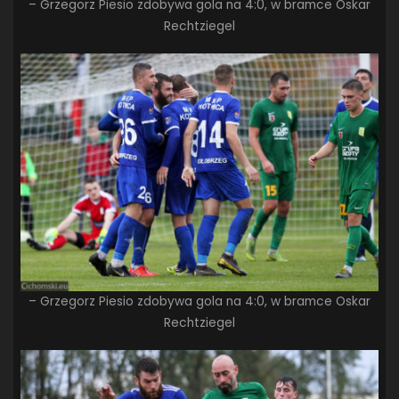
– Grzegorz Piesio zdobywa gola na 4:0, w bramce Oskar
Rechtziegel
– Grzegorz Piesio zdobywa gola na 4:0, w bramce Oskar
Rechtziegel