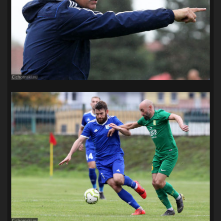
SANDRA SPA POGOŃ SZCZECIN
(100)
SIEDLECKA
(63)
SPARING
(110)
SPR POGOŃ SZCZECIN
(72)
SPÓJNIA STARGARD
(35)
STOCZNIA SZCZECIN
(40)
SUPERLIGA KOBIET
(58)
SUPERLIGA MĘŻCZYZN
(92)
TAURON LIGA KOBIET
(106)
TENIS
(26)
TREFL SOPOT
(26)
WYGRANA
(43)
ZAGŁĘBIE LUBIN
(36)
ŚLĄSK WROCŁAW
(29)
ŚWIT SKOLWIN
(111)
STAT4U